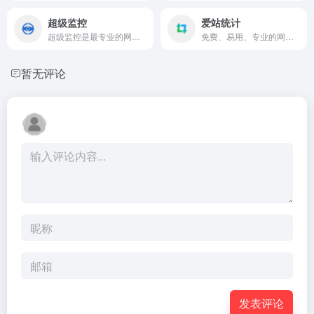
超级监控
爱站统计
超级监控是最专业的网站数据监控服务商，全方位监控指定网站和竞争对手网站的各项数据，监控网站、服务器运行状况，并通过邮件、短信和手机客户端对重要信息进行推送。
免费、易用、专业的网站数据统计与营销分析平台，实时监测，精准洞察，专注用户行为分析，助力业务增长，提供更加精准全面的来路统计分析、数据报表可视化、网站分析能力、事件分析和渠道追踪归因，助力网站持续增长和赋能决策，站长和开发者的信赖选择。
暂无评论
发表评论