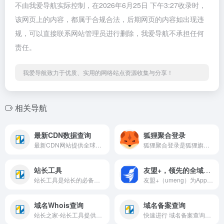
不由我爱导航实际控制，在2026年6月25日 下午3:27收录时，
该网页上的内容，都属于合规合法，后期网页的内容如出现违
规，可以直接联系网站管理员进行删除，我爱导航不承担任何
责任。
我爱导航致力于优质、实用的网络站点资源收集与分享！
相关导航
最新CDN数据查询
狐狸聚合登录
最新CDN网站提供全球各国最新CDN网站数据查询，用户可输入国家地区或选择域名后缀类型进行快速查询。
狐狸聚合登录是狐狸旗下的社会化账号聚合登录系统，让网站的最终用户可以一站式选择使用包括微信、微博、QQ、百度等多种社会化帐号登录该站点。简化用户注册登录过程、改善用户浏览站点的体验、迅速提高网站注册量和用户数据量。有完善的开发文档与SDK，方便开发者快速接入。
站长工具
友盟+，领先的全域数据智能服务商
站长工具是站长的必备工具。经常上站长工具可以了解SEO数据变化。还可以检测网站死链接、蜘蛛访问、HTML格式检测、网站速度测试、友情链接检查、网站域名IP查询、PR、权重查询、alexa、whois查询等等。
友盟+（umeng）为App、网站、小程序的开发、产品、运营与增长团队提供一站式数据智能服务：用U-App/U-Web/U-Mini看清用户与转化，用U-APM定位崩溃与卡顿，用U-Push/U-Verify/U-Share/U-Link解决推送、登录、分享与跳转链路，用U-Sec做合规交付，用U-AddWin拉新促活、U-AppWin做广告变现，让每个角色都能上手干活，也让业务结果可衡量、可优化。
域名Whois查询
域名备案查询
站长之家-站长工具提供whois查询工具，汉化版的域名whois查询工具。
快速进行 域名备案查询、备案查询 和 网站备案查询。轻松获取 ICP备案查询 和 备案号查询 结果，确保网站合法合规，提供精准、快捷的备案信息查询服务。