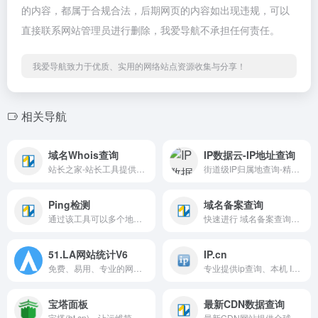
的内容，都属于合规合法，后期网页的内容如出现违规，可以
直接联系网站管理员进行删除，我爱导航不承担任何责任。
我爱导航致力于优质、实用的网络站点资源收集与分享！
相关导航
域名Whois查询
IP数据云-IP地址查询
站长之家-站长工具提供whois查询工具，汉化版的域名whois查询工具。
街道级IP归属地查询-精准安全快速的IP地址查询网站-支持IPv4/IPv6信息查询网站
Ping检测
域名备案查询
通过该工具可以多个地点Ping服务器以检测服务器响应速度。
快速进行 域名备案查询、备案查询 和 网站备案查询。轻松获取 ICP备案查询 和 备案号查询 结果，确保网站合法合规，提供精准、快捷的备案信息查询服务。
51.LA网站统计V6
IP.cn
免费、易用、专业的网站数据统计与营销分析平台，实时监测，精准洞察，专注用户行为分析，助力业务增长，提供更加精准全面的来路统计分析、数据报表可视化、网站分析能力、事件分析和渠道追踪归因，助力网站持续增长和赋能决策，超过300万用户和开发者的信赖选择。
专业提供ip查询、本机 IP、手机 IP,我的ip、地理位置查询、IP数据库、手机号归属地查询、在线转换、在线计算、天气预报、垃圾分类、汇率查询等工具。
宝塔面板
最新CDN数据查询
宝塔(bt.cn)，让运维简单高效。面板支持Linux与Windows系统。一键配置：LAMP/LNMP、网站、数据库、FTP、SSL，通过Web端轻松管理服务器。
最新CDN网站提供全球各国最新CDN网站数据查询，用户可输入国家地区或选择域名后缀类型进行快速查询。