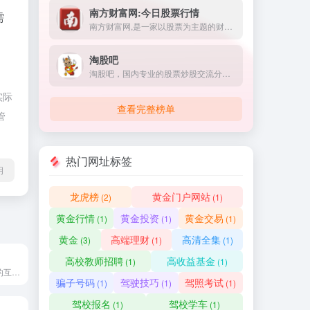
南方财富网:今日股票行情
需
南方财富网,是一家以股票为主题的财富网站,提供全方位综合财经信息和金融市场资讯的平台。内容包括股票知识、股票行情、个股分析、个股点评、个股推荐、个股档案、个股、财经、股票、基金、外汇、行情、期货、权证、债券、港股、数据、投资理财
淘股吧
淘股吧，国内专业的股票炒股交流分享社区，提供A股股票投资者全方位交流分享平台，覆盖股吧股票论坛、财经快讯、证券开户、炒股实盘大赛、大盘指数、沪深股市行情、牛人股票博客、投资理财、价值投资、每日股市复盘及牛股分析等信息服务。
实际
查看完整榜单
管
热门网址标签
明
龙虎榜
黄金门户网站
(2)
(1)
黄金行情
黄金投资
黄金交易
(1)
(1)
(1)
黄金
高端理财
高清全集
(3)
(1)
(1)
高校教师招聘
高收益基金
(1)
(1)
东方财富网，专业的互联网财经媒体，提供7*24小时财经资讯及全球金融市场报价，汇聚全方位的综合财经资讯和金融市场资讯，覆盖股票、财经、证券、金融、美股、港股、行情、基金、债券、期货、外汇、科创板、保险、信托、黄金、理财、商业、银行、博客、股吧、财迷、论坛等财经综合信息
骗子号码
驾驶技巧
驾照考试
(1)
(1)
(1)
驾校报名
驾校学车
(1)
(1)