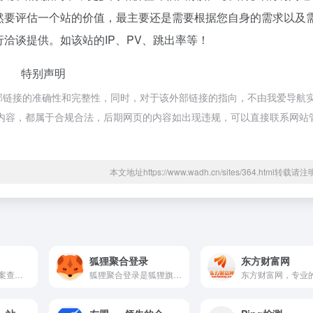
然要评估一个站的价值，最主要还是需要根据您自身的需求以及
洽谈提供。如该站的IP、PV、跳出率等！
特别声明
部链接的准确性和完整性，同时，对于该外部链接的指向，不由我爱导航
页上的内容，都属于合规合法，后期网页的内容如出现违规，可以直接联系网站
本文地址https://www.wadh.cn/sites/364.html转载请注
狐狸聚合登录
东方财富网
快速进行 域名备案查询、备案查询 和 网站备案查询。轻松获取 ICP备案查询 和 备案号查询 结果，确保网站合法合规，提供精准、快捷的备案信息查询服务。
狐狸聚合登录是狐狸旗下的社会化账号聚合登录系统，让网站的最终用户可以一站式选择使用包括微信、微博、QQ、百度等多种社会化帐号登录该站点。简化用户注册登录过程、改善用户浏览站点的体验、迅速提高网站注册量和用户数据量。有完善的开发文档与SDK，方便开发者快速接入。