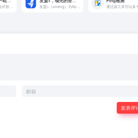
百度统计——一站式智能数据分析与应用平台
友盟+，领先的全域数据智能服务商
Ping检测
百度统计——一站式智能数据分析与应用平台
友盟+（umeng）为App、网站、小程序的开发、产品、运营与增长团队提供一站式数据智能服务：用U-App/U-Web/U-Mini看清用户与转化，用U-APM定位崩溃与卡顿，用U-Push/U-Verify/U-Share/U-Link解决推送、登录、分享与跳转链路，用U-Sec做合规交付，用U-AddWin拉新促活、U-AppWin做广告变现，让每个角色都能上手干活，也让业务结果可衡量、可优化。
发表评