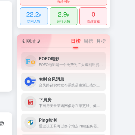
收录网址
22.2
2.9
0
K
K
访问人数
运行天数
收录文章
网址
日榜
周榜
月榜
FOFO电影
FOFO电影是一个免费为广大追剧迷提供在线播放的影视站，涵盖大量免费的VIP电视剧资源、最新上映大片、好看的综艺节目及动漫视频，是一个播放不卡，电影资源天堂的免费影视网站
实时台风消息
台风路径实时发布系统是由浙江省水利厅、浙江省水利信息管理中心主办的台风信息发布系统,系统提供最新最全的台风信息和台风路径,可及时准确地提供台风的实时信息、预报信息和历史信息,系统同时整合卫星云图、降雨等内容
下厨房
下厨房美食菜谱网倡导在家烹饪、健康的生活方式，提供有版权的实用菜谱做法与饮食知识，提供厨师和美食爱好者一个记录、分享的平台。
Ping检测
z数
通过该工具可以多个地点Ping服务器以检测服务器响应速度。