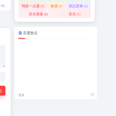
通过该工具可以多个地点Ping服务器以检测服务器响应速度。
驾校一点通
食谱
預託證券
(1)
(1)
(1)
音乐搜索
音乐
(2)
(1)
百度热点
吾
论
更多
更多