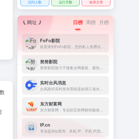
访问人数
运行天数
收录文章
网址
日榜
周榜
月榜
FoFo影院
欢迎来到FoFo影院，您的私人免费在线影院。我们提供海量高清电影、电视剧、综艺、动漫及短剧资源，全部支持免费在线观看。在FoFo影院，享受无广告、高清流畅的极致观影体验，每日同步更新，是您网络追剧的不二之选。
努努影院
努努影院致力于搜集全网最新、最热的电影与电视剧资源，为广大影迷提供完全免费、无广告的在线观看服务。我们及时收录高清大片，让您轻松畅享极致的观影体验。
实时台风消息
台风路径实时发布系统是由浙江省水利厅、浙江省水利信息管理中心主办的台风信息发布系统,系统提供最新最全的台风信息和台风路径,可及时准确地提供台风的实时信息、预报信息和历史信息,系统同时整合卫星云图、降雨等内容
z数
东方财富网
东方财富网，专业的互联网财经媒体，提供7*24小时财经资讯及全球金融市场报价，汇聚全方位的综合财经资讯和金融市场资讯，覆盖股票、财经、证券、金融、美股、港股、行情、基金、债券、期货、外汇、科创板、保险、信托、黄金、理财、商业、银行、博客、股吧、财迷、论坛等财经综合信息
需
IP.cn
专业提供ip查询、本机 IP、手机 IP,我的ip、地理位置查询、IP数据库、手机号归属地查询、在线转换、在线计算、天气预报、垃圾分类、汇率查询等工具。