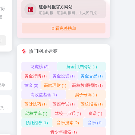
证券时报官方网站
实际
证券时报，证券时报网，由人民日报社主管主办，是证券市场权威信息披露媒体，也是中国资本市场的重要信息披露平台。提供全天候7*24小时财经证券类资讯，内容丰富，包括时报快讯、股市新闻、财经资讯、基金净值、债券、期货、上市公司公告等，为用户提供全方位、最新鲜的财经信息。打造了
管
查看完整榜单
明
热门网址标签
龙虎榜
黄金门户网站
(2)
(1)
黄金行情
黄金投资
黄金交易
(1)
(1)
(1)
下厨房美食菜谱网倡导在家烹饪、健康的生活方式，提供有版权的实用菜谱做法与饮食知识，提供厨师和美食爱好者一个记录、分享的平台。
黄金
高端理财
高校教师招聘
(3)
(1)
(1)
高收益基金
骗子号码
(1)
(1)
驾驶技巧
驾照考试
驾校报名
(1)
(1)
(1)
BOSS直聘是权威领先的招聘网，开启人才网招聘求职新时代，招聘求职找工作，BOSS直聘，直接谈！
驾校学车
驾校一点通
食谱
(1)
(1)
(1)
預託證券
音乐搜索
音乐
(1)
(2)
(1)
青少年搜索
(1)