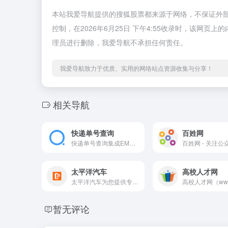
本站我爱导航提供的搜狐股票都来源于网络，不保证外
控制，在2026年6月25日 下午4:55收录时，该网
理员进行删除，我爱导航不承担任何责任。
我爱导航致力于优质、实用的网络站点资源收集与分享！
相关导航
快递单号查询
百姓网
快递单号查询集成EMS,申通,圆通,韵达,中通,华宇,德邦等常见物流查询、快递单号查询、网点查询和投诉电话查询，以及免费快递查询接口API
百姓网 - 关注公
太平洋汽车
高校人才网
太平洋汽车为您提供专业、全面的汽车报价、汽车图片信息，包括各类车型评测、报价、参数、配置、相关内容和图片等，想了解更多汽车信息，就上太平洋汽车！
暂无评论