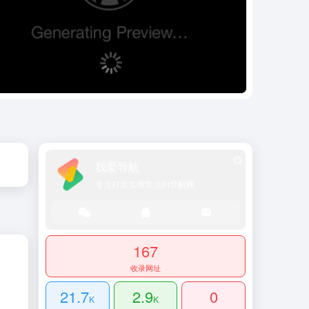
我爱导航
专注打造实用简洁的导航网
167
收录网址
21.7
2.9
0
K
K