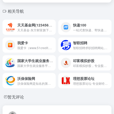
相关导航
天天基金网(1234567.com.cn)
快递100
天天基金-东方财富旗下专业的基金交易平台。大数据多维度助你选出好基金，申购费率1折起，投资理财轻松上手。提供基金交易、金融资讯、收益查询等全方位服务。
一站式查快递、寄快递信息服务平台。支持全球3000+快递公司单号查询、价格查询、时效查询；支持商家寄件、寄快递，国际快递、同城快递、大件物流；提供企业级快递查询API接口、电子面单API接口、寄件API接口
我爱卡
智联招聘
我爱卡（www.51credit.com），中国领先的个人信贷门户。
智联招聘求职招聘网站,为求职者提供2026年真实准确的全国求职招聘信息,海量的高薪职位招聘信息供求职者选择,找工作就上智联招聘！
国家大学生就业服务平台
叩富模拟炒股
国家大学生就业服务平台是由教育部主管、教育部学生服务与素质发展中心运营的服务于高校毕业生及用人单位的公共就业服务平台。
叩富模拟炒股，专业股票练习平台，助力全民炒股。模拟炒股软件、手机APP、网页多场景同步交易。高手操作随时看，为大学、证券公司免费提供模拟炒股，有奖大赛月月有
沃保保险网
理想股票论坛
沃保保险网是知名的第三方保险平台，专注保险二十多年，只为做您身边的保险专家，为您提供专业的投保攻略！买对保险上沃保！
理想股票论坛-专业财经股票宝藏炒股社区
暂无评论