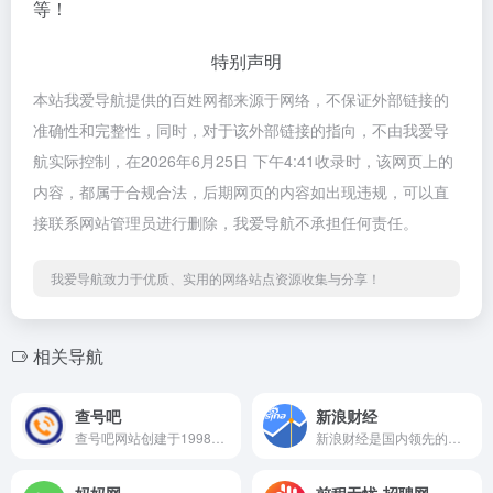
等！
特别声明
本站我爱导航提供的百姓网都来源于网络，不保证外部链接的
准确性和完整性，同时，对于该外部链接的指向，不由我爱导
航实际控制，在2026年6月25日 下午4:41收录时，该网页上的
内容，都属于合规合法，后期网页的内容如出现违规，可以直
接联系网站管理员进行删除，我爱导航不承担任何责任。
我爱导航致力于优质、实用的网络站点资源收集与分享！
相关导航
查号吧
新浪财经
查号吧网站创建于1998年，主要提供国际国内长途电话区号、手机归属、特殊电话号码的查询服务。经过不断完善和扩展，目前已经用10多种语言提供200多个国家和地区的相关区号、号码查询服务。
新浪财经是国内领先的金融信息服务提供平台，以“打破信息不对称”为使命，专注于交易、资讯、数据、服务四大领域。为用户提供7×24小时全球股票、基金、期货、外汇、债券等实时行情与权威资讯。提供全面的金融数据、智能分析工具、资金流向监测、模拟交易及ESG资讯和评级服务。
妈妈网
前程无忧-招聘网