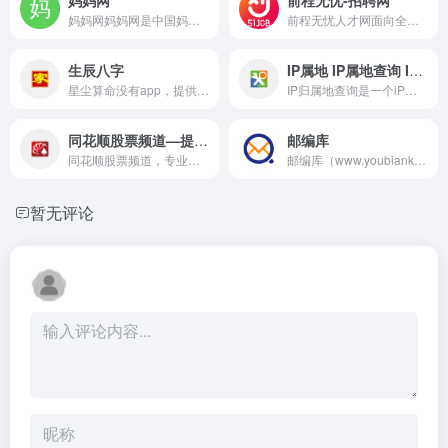
妈妈网妈妈网是中国妈妈第一门户官网,包含完善的怀孕育儿知识,超高人气圈子和问答平台.旗下有广州妈妈网,北京妈妈网,天津妈妈网,西安妈妈网等32城论坛,腾讯投资的唯一亲子网站
前程无忧人才网面向全国,提供2026准确的招聘网站信息,为企业和求职者提供人才招聘、求职、找工作、培训等在内的全方位的人力资源服务,更多求职找工作信息尽在前程无忧!
生辰八字
IP属地 IP属地查询 IP归属地查询 IP地址归属地查询
星尘算命没有app，提供软件下载的网址为骗子，请勿下载。星尘算命提供在线周易生辰八字、紫微斗数、称骨、鬼谷子、生肖星座等免费算命。
IP归属地查询是一个iP地址查询网站,通过IP查询出具体的归属地、运营商、网络类型等数据，IP属地查询支持ipV4和ipV6各类ip地址查询。
同花顺股票频道—提供最新的A股上市公司新闻
邮编库
同花顺股票频道，专业的财经证券资讯平台。提供A股市场上市公司公告。助您轻松掌握A股走势、热点新闻，是您高效炒股、把握投资机会的必备股票信息来源
邮编库（www.youbianku.com）网站已经提供超过10年的专业邮政编码查询服务，包括国内邮编、国际邮编、详细地址邮编、组织机构邮编的名称正查、数字反查
暂无评论