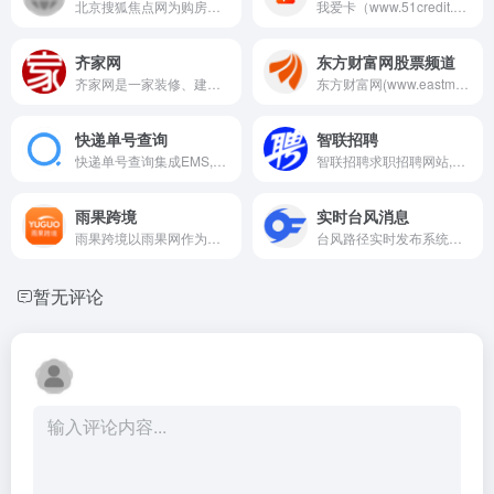
北京搜狐焦点网为购房者提供北京房产信息、家居装修资讯，北京房产楼盘详情、买房流程、业主论坛、家居装修等全面内容信息，北京搜狐焦点网互联网的购房平台
我爱卡（www.51credit.com），中国领先的个人信贷门户。
齐家网
东方财富网股票频道
齐家网是一家装修、建材、家居领域电子商务网站，通过齐家网电子商务平台为国内建材、家居产品销售供应商和装修设计、装修施工管理服务供应商提供一整套的电子商务解决方案，通过互联网技术为网络家装消费用户提供优质低价的装修家居消费品和相关服务，帮助用户轻松实现装修。
东方财富网(www.eastmoney.com)股票频道：提供24小时全球股票行情、股市直播、大盘分析、板块聚焦、焦点点评、报刊头条、热门股追踪、个股点睛、个股精华、公司资讯、公司研究、公司评级、行业研究、业绩预测、新股策略、交易提示、晚间快讯、新股申购、新股过会、年报预告、季报大全、解禁一览、大宗交易、龙虎榜单、全球股市、公告大全、股市播报、主力持仓、股票帐户、板块掘金、领涨板块等信息。
快递单号查询
智联招聘
快递单号查询集成EMS,申通,圆通,韵达,中通,华宇,德邦等常见物流查询、快递单号查询、网点查询和投诉电话查询，以及免费快递查询接口API
智联招聘求职招聘网站,为求职者提供2026年真实准确的全国求职招聘信息,海量的高薪职位招聘信息供求职者选择,找工作就上智联招聘！
雨果跨境
实时台风消息
雨果跨境以雨果网作为流量依托，致力于为跨境电商从业者提供全球产业出海，链接全球流通，实现全球品牌的产业互联网平台，并拥有CCEE跨境智能选品平台，链接起跨境电商平台、服务商、工厂及众多卖家，致力打造集全球开店服务、品牌出海营销、独立站综合解决方案于一体的跨境电商全新生态链条！
台风路径实时发布系统是由浙江省水利厅、浙江省水利信息管理中心主办的台风信息发布系统,系统提供最新最全的台风信息和台风路径,可及时准确地提供台风的实时信息、预报信息和历史信息,系统同时整合卫星云图、降雨等内容
暂无评论