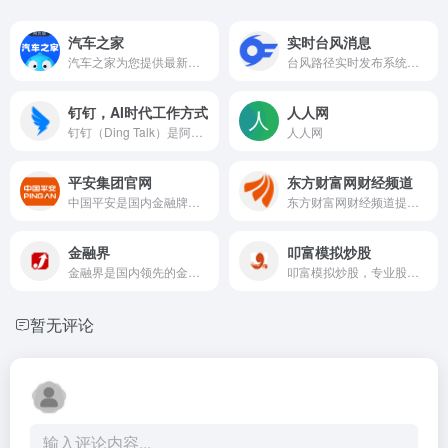
汽车之家
实时台风消息
汽车之家为您提供最新汽车报价，汽车图片，汽车价格大全，最精彩的汽车新闻、行情、评测、导购内容，是提供信息最快最全的中国汽车网站
台风路径实时发布系统是由浙江省水利厅、浙江省水利信息管理中心主办的台风信息发布系统,系统提供最新最全的台风信息和台风路径,可及时准确地提供台风的实时信息、预报信息和历史信息,系统同时整合卫星云图、降雨等内容
钉钉，AI时代工作方式
人人网
钉钉（Ding Talk）是阿里巴巴集团打造的企业级智能移动办公平台，引领未来新一代工作方式，将陪伴每一个企业成长，是数字经济时代的企业组织协同办公和应用开发平台，是新生产力工具。
人人网
平安集团官网
东方财富网财经频道
中国平安是国内金融牌照最齐全的金融服务集团，提供车险、健康险、寿险、贷款、信用卡、投资理财等综合金融服务。全国客服热线95511，为您提供7×24小时专业服务。
东方财富网财经频道提供权威、全面、专业、及时的财经资讯，将众多财经资讯、功能进行浓缩，内容饱满详实，展现形式丰富，是网友获取财经资讯的重要平台。
金融界
叩富模拟炒股
金融界是国内领先的金融信息服务平台，持续为市场和投资者提供快速、准确、全面、客观、专业的金融信息服务，包括股票、财经、银行、保险、金融、证券、港股、美股、债券、信托、科技、消费、商业、汽车、房产、医药、期货、外汇、ESG、上市公司等资讯和数据等。
叩富模拟炒股，专业股票练习平台，助力全民炒股。模拟炒股软件、手机APP、网页多场景同步交易。高手操作随时看，为大学、证券公司免费提供模拟炒股，有奖大赛月月有
暂无评论