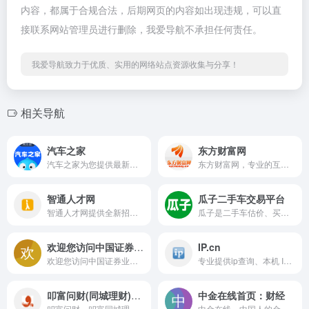
内容，都属于合规合法，后期网页的内容如出现违规，可以直
接联系网站管理员进行删除，我爱导航不承担任何责任。
我爱导航致力于优质、实用的网络站点资源收集与分享！
相关导航
汽车之家
东方财富网
汽车之家为您提供最新汽车报价，汽车图片，汽车价格大全，最精彩的汽车新闻、行情、评测、导购内容，是提供信息最快最全的中国汽车网站
东方财富网，专业的互联网财经媒体，提供7*24小时财经资讯及全球金融市场报价，汇聚全方位的综合财经资讯和金融市场资讯，覆盖股票、财经、证券、金融、美股、港股、行情、基金、债券、期货、外汇、科创板、保险、信托、黄金、理财、商业、银行、博客、股吧、财迷、论坛等财经综合信息
智通人才网
瓜子二手车交易平台
智通人才网提供全新招聘信息,为企业提供网络招聘、现场招聘会、校园招聘,是中国“线上+线下”o2o招聘模式领导者,致力于实现企业和人才高效对接,是找工作、求职、招聘的首选
瓜子是二手车估价、买车、卖车专业交易平台，瓜子新推出“个人直卖”交易模式，车主可将爱车直接卖给个人买家，个人卖个人，省去中间商低价收再加价卖的环节，买卖双方都划算。瓜子全程官方保障，每车必过官方检测，并提供物流、交付、过户等一站式服务，售后由瓜子兜底，买卖全程省心放心。
欢迎您访问中国证券业协会网站
IP.cn
欢迎您访问中国证券业协会网站
专业提供ip查询、本机 IP、手机 IP,我的ip、地理位置查询、IP数据库、手机号归属地查询、在线转换、在线计算、天气预报、垃圾分类、汇率查询等工具。
叩富问财(同城理财)：理财前问一问，不踩坑
中金在线首页：财经
叩富问财，叩富同城理财官方财商服务平台，股票期货、保险基金理财前问一问，最快30秒应答，避免踩坑。专业、快速、1对1服务
中金在线－中国人的金融门户网站，覆盖财经、股票、 证券、金融、港股、行情、基金、债券、期货、外汇、保险、银行、博客、股票分析软件等多种面向个人和企业的服务。