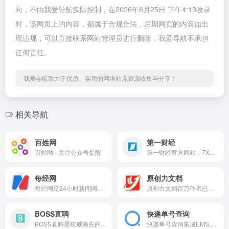
向，不由我爱导航实际控制，在2026年6月25日 下午4:13收录
时，该网页上的内容，都属于合规合法，后期网页的内容如出
现违规，可以直接联系网站管理员进行删除，我爱导航不承担
任何责任。
我爱导航致力于优质、实用的网络站点资源收集与分享！
相关导航
百姓网
第一财经
百姓网 - 关注公众号提醒
第一财经官方网站，7X24小时提供股市行情、经济大势、金融政策、行业动态、专家分析等财经资讯；全网独家直播谈股论金、今日股市、公司与行业、解码财商、头脑风暴等第一财经电视节目。
每经网
原创力文档
每经网是24小时新闻网站，依托新锐财经日报《每日经济新闻》打造中国具有影响力的新闻网站，覆盖品牌价值、汽车资讯、视频、基金、财经、房产、金融新闻、券商、公司等方向，是全方位财经新闻平台。
原创力文档百万作者已分享上传上亿文档，内容涵盖国内外标准规范/工作总结/事务文书/说明文书/规章制度/统计图表/产品手册/演讲致辞/通知申请书/工作计划/资产评估/会计自学/活动策划等学习类、工作类文档资料，为用户提供优质的下载及知识服务
BOSS直聘
快递单号查询
BOSS直聘是权威领先的招聘网，开启人才网招聘求职新时代，招聘求职找工作，BOSS直聘，直接谈！
快递单号查询集成EMS,申通,圆通,韵达,中通,华宇,德邦等常见物流查询、快递单号查询、网点查询和投诉电话查询，以及免费快递查询接口API