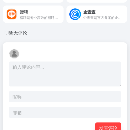
猎聘
企查查
猎聘是专业高效的招聘求职平台，为求职者提供海量高薪职位，在线沟通，快速反馈！为企业招聘方提供免费招人服务，优质人才，精准推荐，招人找工作就用猎聘聊！
企查查是官方备案的企业征信机构，为您提供全国企业信息查询，包括企业工商信息查询，信用信息查询，经营状况查询等相关信息。查企业，查老板，查风险就上企查查!
暂无评论
发表评论