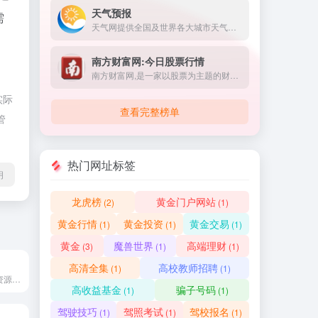
天气预报
需
天气网提供全国及世界各大城市天气预报查询以及历史天气查询,实时天气查询,准确提供一周天气预报查询及未来天气预报15天,30天,40天,7天,10天,未来十五天天气查询,并且为用户提供生活指数、健康指数、旅游攻略、交通出行、空气质量指数,及各类天气预报和生活资讯。
南方财富网:今日股票行情
南方财富网,是一家以股票为主题的财富网站,提供全方位综合财经信息和金融市场资讯的平台。内容包括股票知识、股票行情、个股分析、个股点评、个股推荐、个股档案、个股、财经、股票、基金、外汇、行情、期货、权证、债券、港股、数据、投资理财
实际
查看完整榜单
管
热门网址标签
明
龙虎榜
黄金门户网站
(2)
(1)
黄金行情
黄金投资
黄金交易
(1)
(1)
(1)
黄金
魔兽世界
高端理财
(3)
(1)
(1)
高清全集
高校教师招聘
(1)
(1)
中国就业网是人力资源和社会保障部主办，中国就业培训技术指导中心承办的大型就业培训鉴定门户网站。
高收益基金
骗子号码
(1)
(1)
驾驶技巧
驾照考试
驾校报名
(1)
(1)
(1)