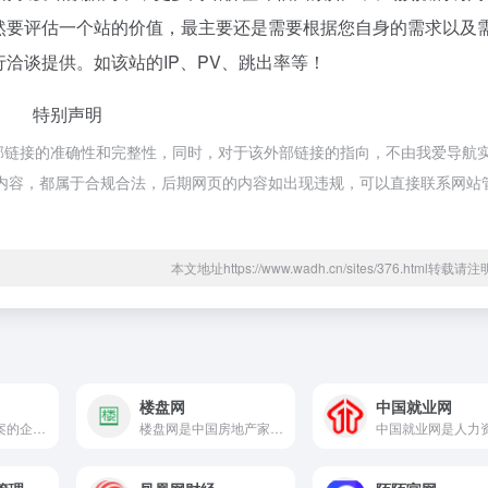
然要评估一个站的价值，最主要还是需要根据您自身的需求以及
洽谈提供。如该站的IP、PV、跳出率等！
特别声明
部链接的准确性和完整性，同时，对于该外部链接的指向，不由我爱导航
页上的内容，都属于合规合法，后期网页的内容如出现违规，可以直接联系网站
本文地址https://www.wadh.cn/sites/376.html转载请注
楼盘网
中国就业网
企查查是官方备案的企业征信机构，为您提供全国企业信息查询，包括企业工商信息查询，信用信息查询，经营状况查询等相关信息。查企业，查老板，查风险就上企查查!
楼盘网是中国房地产家居门户信息网站,提供全面及时的房地产动态及楼盘楼讯.中国房地产楼盘一应俱全,是国内外房地产媒体公认的房地产家居网络传媒市场先驱者.