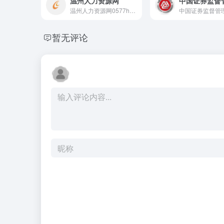
温州人力资源网
温州人力资源网0577hr.com专业服务温州招聘求职市场23年，是温州本土最优质的专业人才招聘网站。免费为温州人才提供最新最全面的工作机会，超过2000+企业为温州人才提供高薪招聘信息，涵盖：销售，客服，设计，IT，金融等行业。在温州找工作，就上0577hr。
中国证券监督管
暂无评论