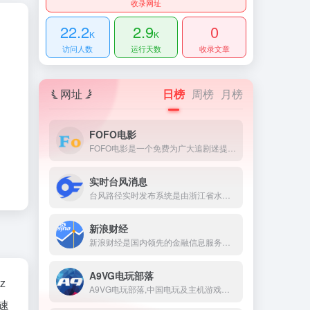
收录网址
22.2
2.9
0
K
K
访问人数
运行天数
收录文章
网址
日榜
周榜
月榜
FOFO电影
FOFO电影是一个免费为广大追剧迷提供在线播放的影视站，涵盖大量免费的VIP电视剧资源、最新上映大片、好看的综艺节目及动漫视频，是一个播放不卡，电影资源天堂的免费影视网站
实时台风消息
台风路径实时发布系统是由浙江省水利厅、浙江省水利信息管理中心主办的台风信息发布系统,系统提供最新最全的台风信息和台风路径,可及时准确地提供台风的实时信息、预报信息和历史信息,系统同时整合卫星云图、降雨等内容
新浪财经
新浪财经是国内领先的金融信息服务提供平台，以“打破信息不对称”为使命，专注于交易、资讯、数据、服务四大领域。为用户提供7×24小时全球股票、基金、期货、外汇、债券等实时行情与权威资讯。提供全面的金融数据、智能分析工具、资金流向监测、模拟交易及ESG资讯和评级服务。
A9VG电玩部落
z
A9VG电玩部落,中国电玩及主机游戏行业的领先平台,致力于为玩家报道最新主机游戏独家资讯，PS4和Xbox One等主机电视游戏攻略,更有A9VG论坛为电玩主机游戏爱好者提供交流平台。
速