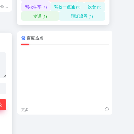
陌陌（momo）是一款基于地理位置的移动社交工具，你可以通过陌陌认识周围任意范围内的陌生人，查看TA的个人信息和位置，并同TA聊天互动。通过陌陌，你可以非常及时的将网络关系转换为线下的真实关系。
驾校学车
驾校一点通
饮食
(1)
(1)
(1)
食谱
預託證券
(1)
(1)
百度热点
吾
论
更多
更多