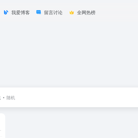
我爱博客
留言讨论
全网热榜
载
随机
10多种语言提供200多个国家和地区的相关区号、号码查询服务。