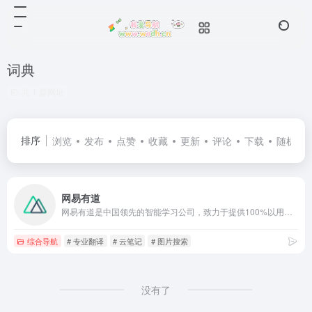
词典
共 1 篇网址
排序
浏览
发布
点赞
收藏
更新
评论
下载
随机
网易有道
网易有道是中国领先的智能学习公司，致力于提供100%以用户为导向的学习产品和服务。有道成立于2006年，打造了一系列深受用户喜欢的口碑型大众学习工具产品，例如：网易有道词典、有道精品课、有道翻译官、有道云笔记等。2014年，网易有道宣布正式进军互联网教育行业。2018年4月，网易有道完成首次战略融资，投后估值11.2亿美金，跻身独角兽阵营。2019年10月，网易有道成功登陆纽交所，股票代码为“DAO”，成为网易集团首个独立上市的公司。
综合导航
# 专业翻译
# 云笔记
# 图片搜索
没有了