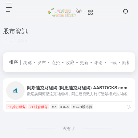
股市資訊
共 1 篇网址
排序
浏览
发布
点赞
收藏
更新
评论
下载
随机
阿斯達克財經網 (阿思達克財經網) AASTOCKS.com
歡迎訪問阿思達克財經網，阿思達克致力於打造最權威的財經資訊平台，我們將為您提供最新最及時的財經新聞資訊和最專業的證券行情分析產品。
其它服务
综合服务
# a
# a+h
# A+H股比價
没有了