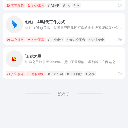
其它服务
办公工具
# ASMR
# mc
# yy
钉钉，AI时代工作方式
钉钉（Ding Talk）是阿里巴巴集团打造的企业级智能移动办公平台，引领未来新一代工作方式，将陪伴每一个企业成长，是数字经济时代的企业组织协同办公和应用开发平台，是新生产力工具。
其它服务
办公工具
# 中小企业
# 云办公平台
# 企业安全
证券之星
证券之星始创于1996年，是中国最早的证券领域门户网站之一，是国内领先的金融信息服务平台。为投资者提供及时、全面、客观、专业的财经资讯和金融信息服务，包括股票、基金、期货、银行、保险、港股、美股、黄金、地产、债券、理财、商业、ESG等。
其它服务
综合服务
# 上市公司
# 上证指数
# 交易
没有了