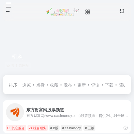
机构
共 1 篇网址
排序
浏览
点赞
收藏
发布
更新
评论
下载
随机
东方财富网股票频道
东方财富网(www.eastmoney.com)股票频道：提供24小时全球股票行情、股市直播、大盘分析、板块聚焦、焦点点评、报刊头条、热门股追踪、个股点睛、个股精华、公司资讯、公司研究、公司评级、行业研究、业绩预测、新股策略、交易提示、晚间快讯、新股申购、新股过会、年报预告、季报大全、解禁一览、大宗交易、龙虎榜单、全球股市、公告大全、股市播报、主力持仓、股票帐户、板块掘金、领涨板块等信息。
其它服务
综合服务
# B股
# eastmoney
# 三板