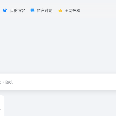
我爱博客
留言讨论
全网热榜
载
随机
提交更多丰富的内容,一起共同携手打造出属于自己的导航网！