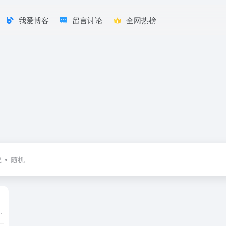
我爱博客
留言讨论
全网热榜
载
随机
手。提供基金交易、金融资讯、收益查询等全方位服务。