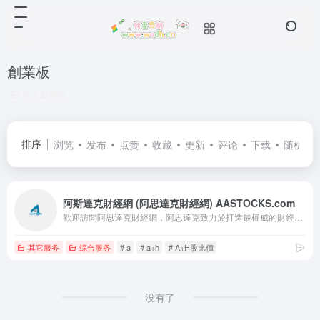
創業板
共 1 篇网址
排序
浏览
发布
点赞
收藏
更新
评论
下载
随机
阿斯達克財經網 (阿思達克財經網) AASTOCKS.com
歡迎訪問阿思達克財經網，阿思達克致力於打造最權威的財經資訊平台，我們將為您提供最新最及時的財經新聞資訊和最專業的證券行情分析產品。
其它服务
综合服务
# a
# a+h
# A+H股比價
没有了