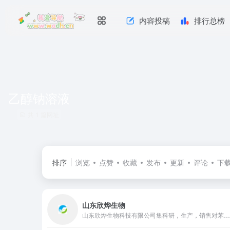
内容投稿
排行总榜
乙醇钠溶液
共 1 篇网址
排序
浏览
点赞
收藏
发布
更新
评论
下
山东欣烨生物
山东欣烨生物科技有限公司集科研，生产，销售对苯二酚,异戊烯醛,异戊烯醇321,防黄剂,丁酰肼原药,固体甲醇钠,甲醇钠溶液,乙醇钠溶液,丁酰肼原药,甲醇钠溶液,乙醇钠溶液,异戊烯醇,3-甲基-2-丁烯醇,异佛尔酮,无水叔丁醇,2-氨基-5-溴苯甲酸,异戊烯醛，酚醛树脂等产品。