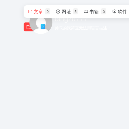
文章
网址
书籍
软件
0
5
0
bingzu777
已发布
0
帅气的我简直无法用语言描述！